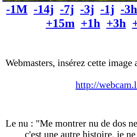
-1M
-14j
-7j
-3j
-1j
-3
+15m
+1h
+3h
Webmasters, insérez cette image a
http://webcam.
Le nu : "Me montrer nu de dos ne
c'est une autre histoire, je n