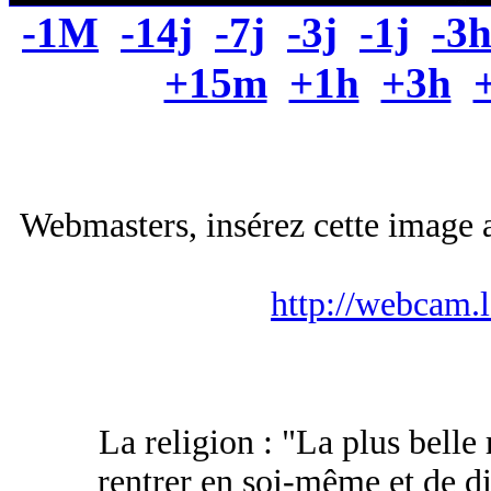
-1M
-14j
-7j
-3j
-1j
-3
+15m
+1h
+3h
Webmasters, insérez cette image a
http://webcam.
La religion : "La plus belle 
rentrer en soi-même et de dig