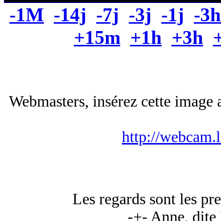
-1M
-14j
-7j
-3j
-1j
-3h
+15m
+1h
+3h
Webmasters, insérez cette image a
http://webcam.
Les regards sont les pr
-+- Anne, dite