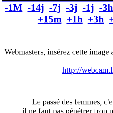
-1M
-14j
-7j
-3j
-1j
-3h
+15m
+1h
+3h
Webmasters, insérez cette image a
http://webcam.
Le passé des femmes, c'
il ne faut pas pénétrer trop 