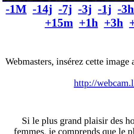
-1M
-14j
-7j
-3j
-1j
-3h
+15m
+1h
+3h
Webmasters, insérez cette image a
http://webcam.
Si le plus grand plaisir des h
femmes, je comprends que le pl