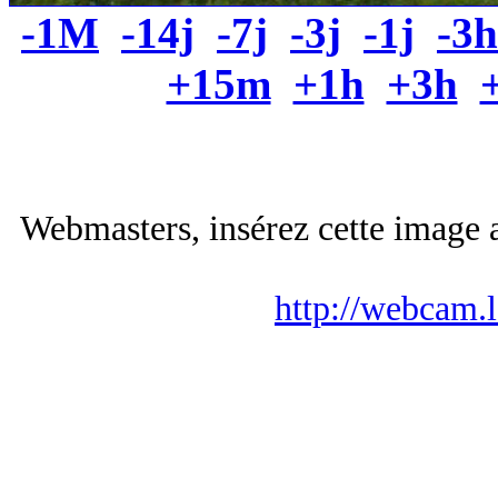
-1M
-14j
-7j
-3j
-1j
-3h
+15m
+1h
+3h
Webmasters, insérez cette image a
http://webcam.