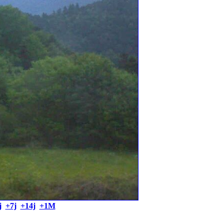
j
+7j
+14j
+1M