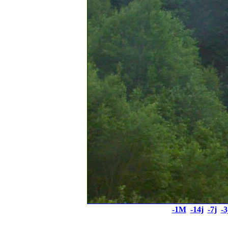
-1M
-14j
-7j
-3