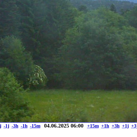
04.06.2025 06:00
j
-1j
-3h
-1h
-15m
+15m
+1h
+3h
+1j
+3