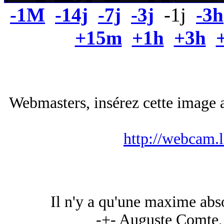
-1M
-14j
-7j
-3j
-1j
-3h
+15m
+1h
+3h
Webmasters, insérez cette image a
http://webcam.
Il n'y a qu'une maxime absol
-+- Auguste Comte, 