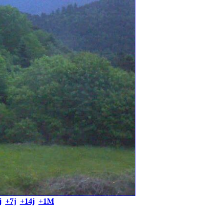
j
+7j
+14j
+1M