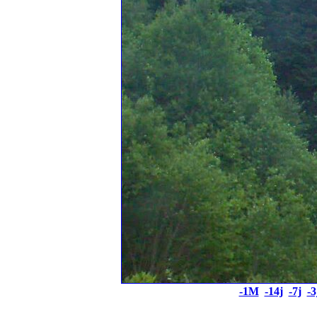
-1M
-14j
-7j
-3