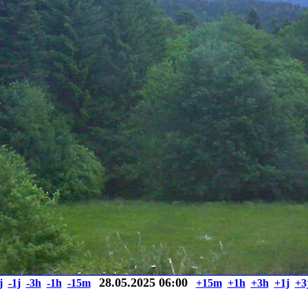
28.05.2025 06:00
j
-1j
-3h
-1h
-15m
+15m
+1h
+3h
+1j
+3