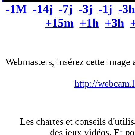
-1M
-14j
-7j
-3j
-1j
-3h
+15m
+1h
+3h
Webmasters, insérez cette image a
http://webcam.
Les chartes et conseils d'utili
des jeux vidéos. Et pou