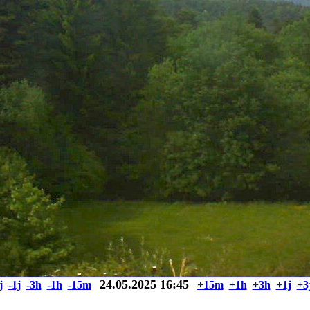
24.05.2025 16:45
j
-1j
-3h
-1h
-15m
+15m
+1h
+3h
+1j
+3