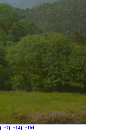
j
+7j
+14j
+1M