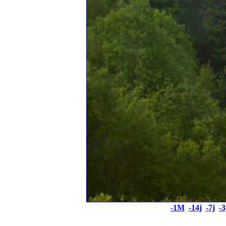
-1M
-14j
-7j
-3