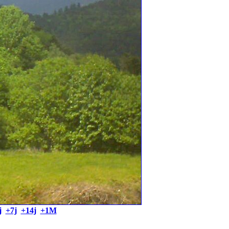
j
+7j
+14j
+1M