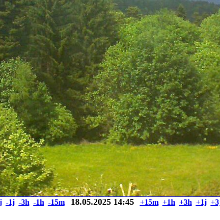
18.05.2025 14:45
j
-1j
-3h
-1h
-15m
+15m
+1h
+3h
+1j
+3