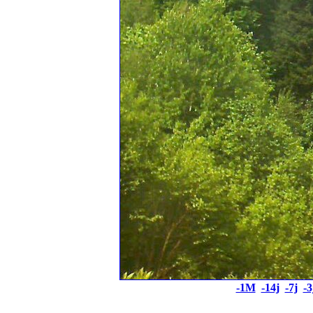
-1M
-14j
-7j
-3