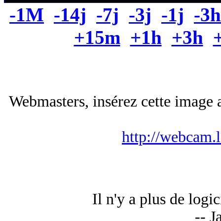
-1M
-14j
-7j
-3j
-1j
-3h
+15m
+1h
+3h
Webmasters, insérez cette image a
http://webcam.
Il n'y a plus de logic
-- J