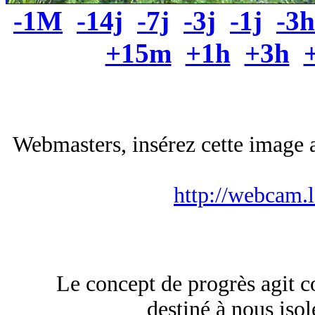
-1M
-14j
-7j
-3j
-1j
-3h
+15m
+1h
+3h
Webmasters, insérez cette image a
http://webcam.
Le concept de progrès agit
destiné à nous isol