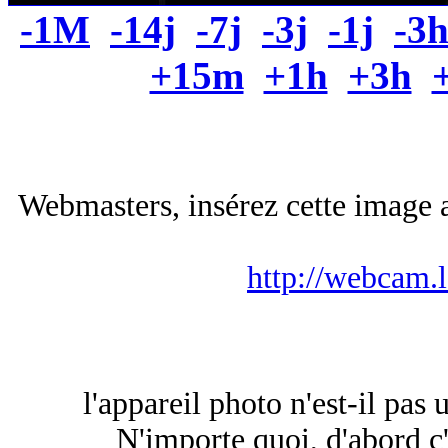
-1M
-14j
-7j
-3j
-1j
-3
+15m
+1h
+3h
Webmasters, insérez cette image a
http://webcam.
l'appareil photo n'est-il pas
N'importe quoi, d'abord c'