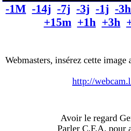
-1M
-14j
-7j
-3j
-1j
-3h
+15m
+1h
+3h
Webmasters, insérez cette image a
http://webcam.
Avoir le regard Ger
Parler C.F.A. pour a