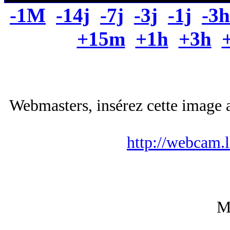
-1M
-14j
-7j
-3j
-1j
-3h
+15m
+1h
+3h
Webmasters, insérez cette image a
http://webcam.
M