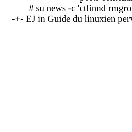
# su news -c 'ctlinnd rmgro
-+- EJ in Guide du linuxien perv