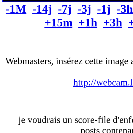
-1M
-14j
-7j
-3j
-1j
-3h
+15m
+1h
+3h
Webmasters, insérez cette image a
http://webcam.
je voudrais un score-file d'e
posts conten