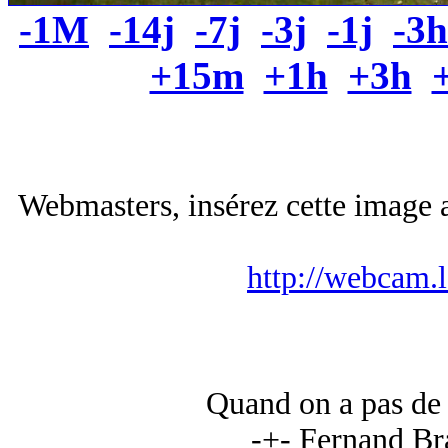
-1M
-14j
-7j
-3j
-1j
-3h
+15m
+1h
+3h
Webmasters, insérez cette image a
http://webcam.
Quand on a pas de p
-+- Fernand Br