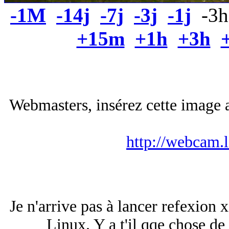
-1M
-14j
-7j
-3j
-1j
-3
+15m
+1h
+3h
Webmasters, insérez cette image a
http://webcam.
Je n'arrive pas à lancer refexio
Linux. Y a t'il qqe chose de