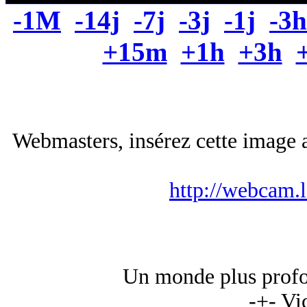
-1M
-14j
-7j
-3j
-1j
-3h
+15m
+1h
+3h
Webmasters, insérez cette image a
http://webcam.
Un monde plus profond
-+- Vi