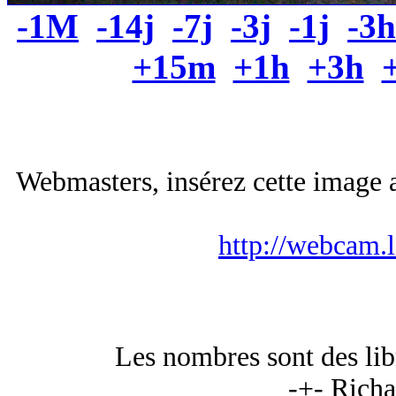
-1M
-14j
-7j
-3j
-1j
-3h
+15m
+1h
+3h
Webmasters, insérez cette image a
http://webcam.
Les nombres sont des libr
-+- Rich