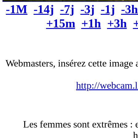
-1M
-14j
-7j
-3j
-1j
-3h
+15m
+1h
+3h
Webmasters, insérez cette image a
http://webcam.
Les femmes sont extrêmes : el