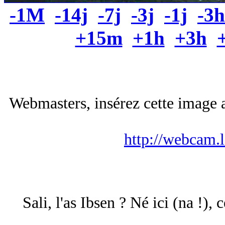
-1M
-14j
-7j
-3j
-1j
-3h
+15m
+1h
+3h
Webmasters, insérez cette image a
http://webcam.
Sali, l'as Ibsen ? Né ici (na !),