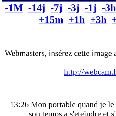
-1M
-14j
-7j
-3j
-1j
-3h
+15m
+1h
+3h
Webmasters, insérez cette image a
http://webcam.
13:26 Mon portable quand je le 
son temps a s'eteindre et s'