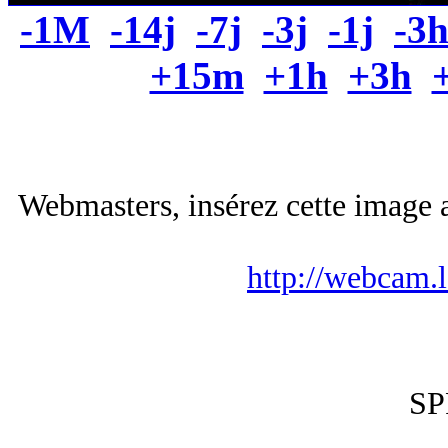
-1M
-14j
-7j
-3j
-1j
-3
+15m
+1h
+3h
Webmasters, insérez cette image a
http://webcam.
SP