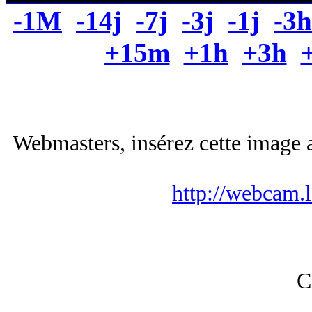
-1M
-14j
-7j
-3j
-1j
-3h
+15m
+1h
+3h
Webmasters, insérez cette image a
http://webcam.
C