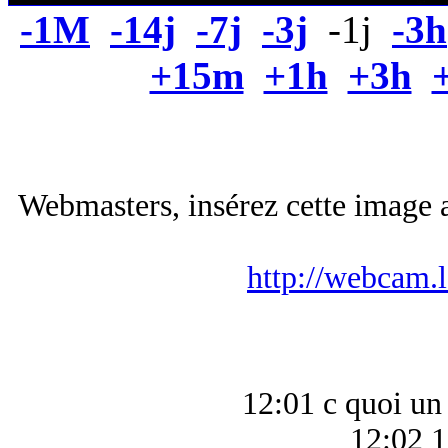
-1M
-14j
-7j
-3j
-1j
-3h
+15m
+1h
+3h
Webmasters, insérez cette image a
http://webcam.
12:01 c quoi un
12:02 1