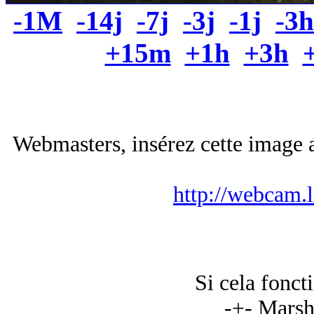
-1M
-14j
-7j
-3j
-1j
-3h
+15m
+1h
+3h
Webmasters, insérez cette image a
http://webcam.
Si cela foncti
-+- Marsh