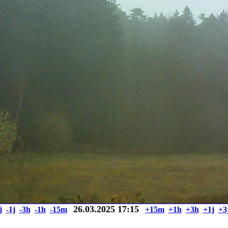
26.03.2025 17:15
j
-1j
-3h
-1h
-15m
+15m
+1h
+3h
+1j
+3