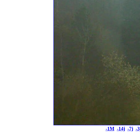
-1M
-14j
-7j
-3