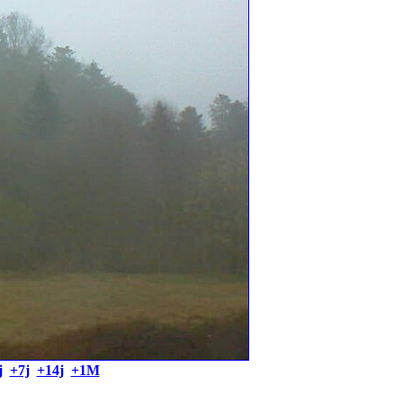
j
+7j
+14j
+1M