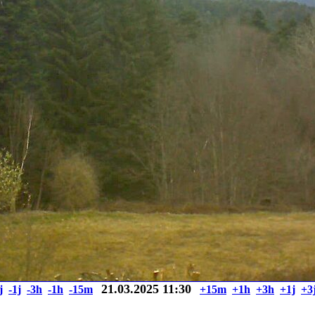
21.03.2025 11:30
j
-1j
-3h
-1h
-15m
+15m
+1h
+3h
+1j
+3