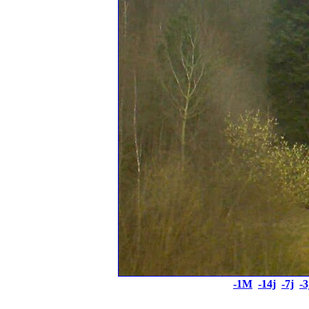
-1M
-14j
-7j
-3