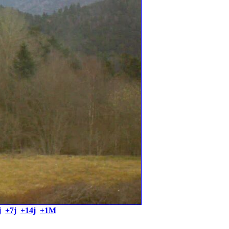
j
+7j
+14j
+1M