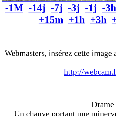
-1M
-14j
-7j
-3j
-1j
-3
+15m
+1h
+3h
Webmasters, insérez cette image a
http://webcam.
Drame d
Un chauve portant une minerve, l