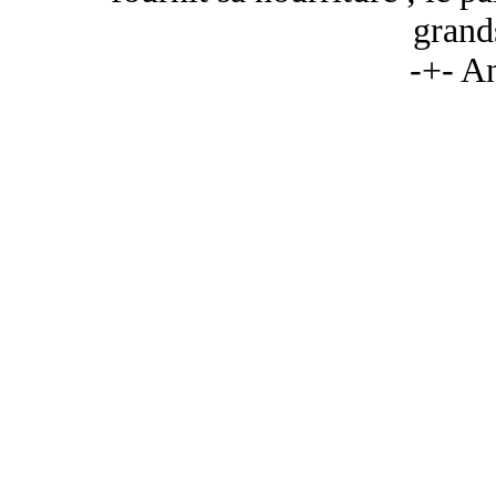
grand
-+- A