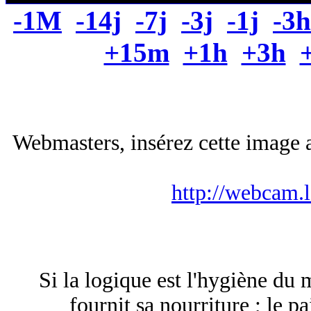
-1M
-14j
-7j
-3j
-1j
-3h
+15m
+1h
+3h
Webmasters, insérez cette image a
http://webcam.
Si la logique est l'hygiène du m
fournit sa nourriture ; le pa