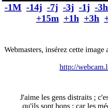
-1M
-14j
-7j
-3j
-1j
-3h
+15m
+1h
+3h
Webmasters, insérez cette image a
http://webcam.
J'aime les gens distraits ; c'
qu'ils sont bons : car les mé