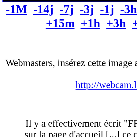
-1M
-14j
-7j
-3j
-1j
-3h
+15m
+1h
+3h
Webmasters, insérez cette image a
http://webcam.
Il y a effectivement écrit "F
sur la page d'accueil [...] ce