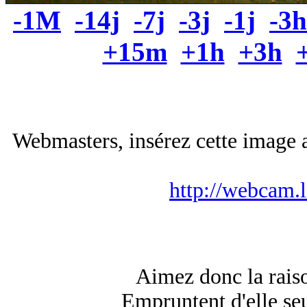
-1M
-14j
-7j
-3j
-1j
-3h
+15m
+1h
+3h
Webmasters, insérez cette image a
http://webcam.
Aimez donc la raiso
Empruntent d'elle seul