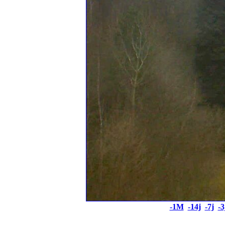
-1M
-14j
-7j
-3