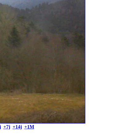
j
+7j
+14j
+1M