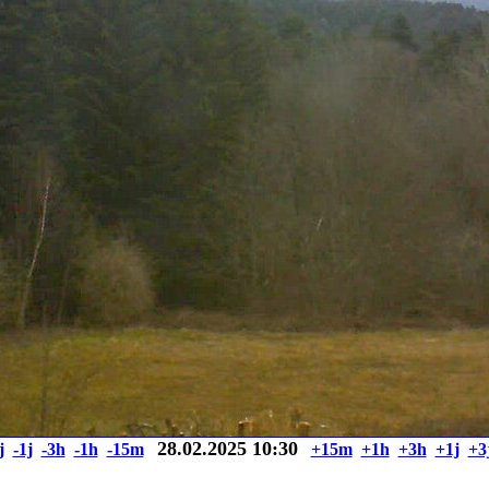
28.02.2025 10:30
j
-1j
-3h
-1h
-15m
+15m
+1h
+3h
+1j
+3