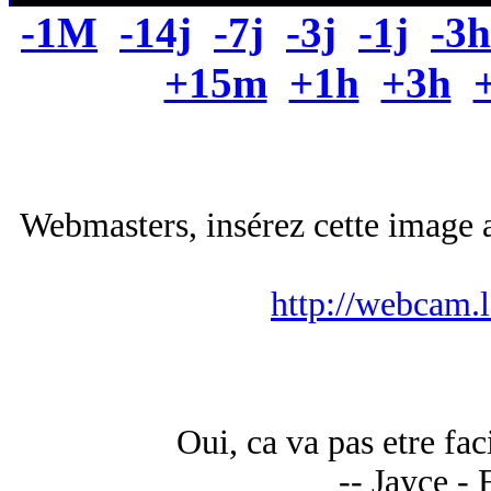
-1M
-14j
-7j
-3j
-1j
-3h
+15m
+1h
+3h
Webmasters, insérez cette image a
http://webcam.
Oui, ca va pas etre fa
-- Jayce - 