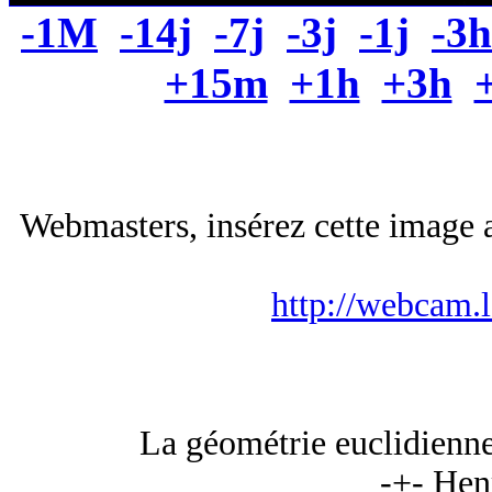
-1M
-14j
-7j
-3j
-1j
-3h
+15m
+1h
+3h
Webmasters, insérez cette image a
http://webcam.
La géométrie euclidienne
-+- Hen