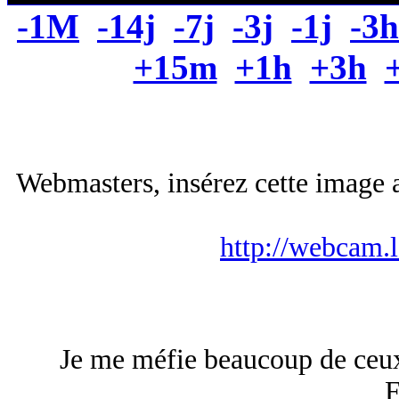
-1M
-14j
-7j
-3j
-1j
-3h
+15m
+1h
+3h
Webmasters, insérez cette image a
http://webcam.
Je me méfie beaucoup de ceux
F