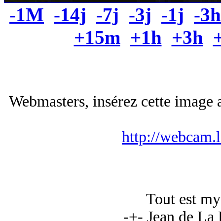
-1M
-14j
-7j
-3j
-1j
-3h
+15m
+1h
+3h
Webmasters, insérez cette image a
http://webcam.
Tout est my
-+- Jean de La