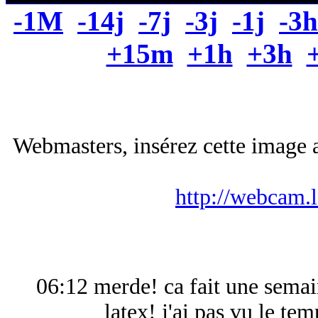
-1M
-14j
-7j
-3j
-1j
-3h
+15m
+1h
+3h
Webmasters, insérez cette image a
http://webcam.
06:12 merde! ca fait une semai
latex! j'ai pas vu le tem