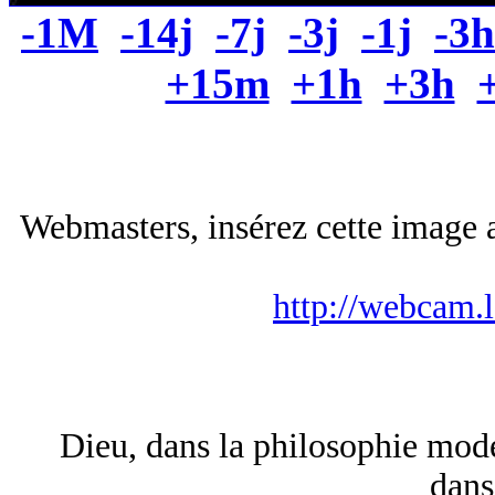
-1M
-14j
-7j
-3j
-1j
-3h
+15m
+1h
+3h
Webmasters, insérez cette image a
http://webcam.
Dieu, dans la philosophie mode
dans