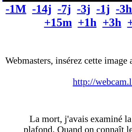
-1M
-14j
-7j
-3j
-1j
-3h
+15m
+1h
+3h
Webmasters, insérez cette image a
http://webcam.
La mort, j'avais examiné la 
plafond. Quand on connaît l