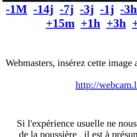
-1M
-14j
-7j
-3j
-1j
-3h
+15m
+1h
+3h
Webmasters, insérez cette image a
http://webcam.
Si l'expérience usuelle ne nou
de la poussière , il est à prés