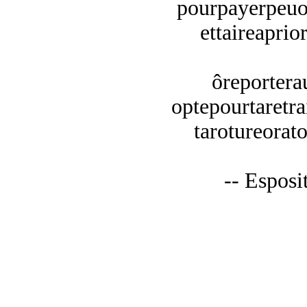
pourpayerpeuo
ettaireaprior
ôreporterau
optepourtaretra
tarotureorato
-- Esposi