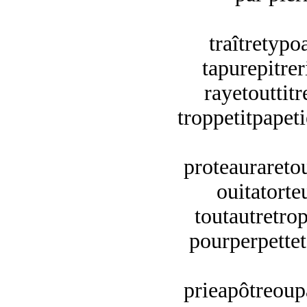
traîtretypo
tapurepitrer
rayetouttitr
troppetitpapet
proteaurareto
ouitatorteu
toutautretrop
pourperpetteta
prieapôtreoup