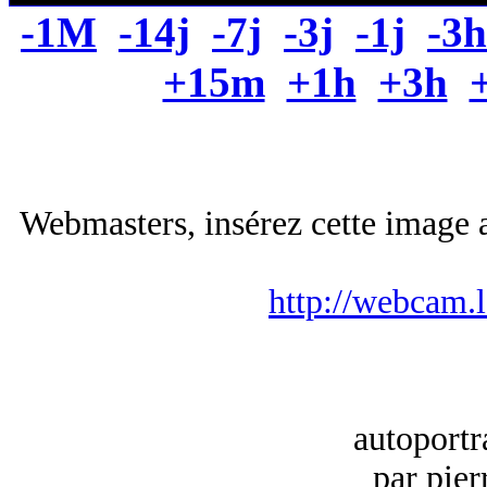
-1M
-14j
-7j
-3j
-1j
-3h
+15m
+1h
+3h
Webmasters, insérez cette image a
http://webcam.
autoportr
par pier