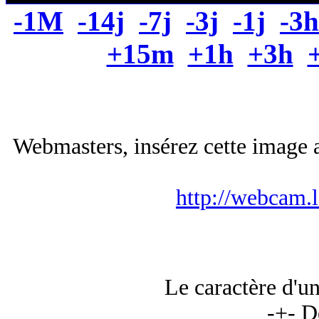
-1M
-14j
-7j
-3j
-1j
-3h
+15m
+1h
+3h
Webmasters, insérez cette image a
http://webcam.
Le caractère d'u
-+- D