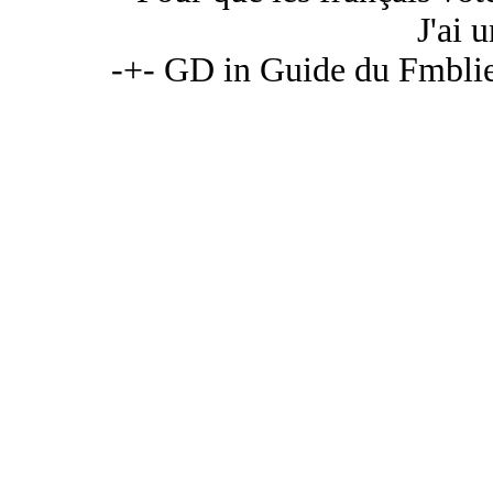
J'ai u
-+- GD in Guide du Fmblien