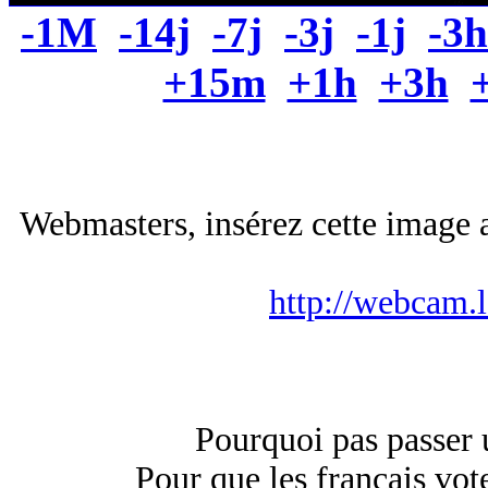
-1M
-14j
-7j
-3j
-1j
-3h
+15m
+1h
+3h
Webmasters, insérez cette image a
http://webcam.
Pourquoi pas passer u
Pour que les français vote