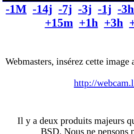
-1M
-14j
-7j
-3j
-1j
-3h
+15m
+1h
+3h
Webmasters, insérez cette image a
http://webcam.
Il y a deux produits majeurs q
BSD. Nous ne pensons pa