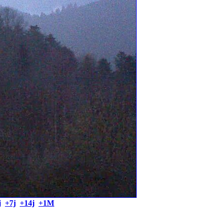
j
+7j
+14j
+1M