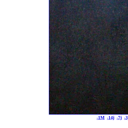
-1M
-14j
-7j
-3