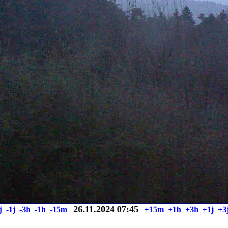
26.11.2024 07:45
j
-1j
-3h
-1h
-15m
+15m
+1h
+3h
+1j
+3